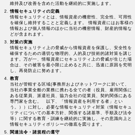
維持及び改善を含めた活動を継続的に実施します。
情報セキュリティの定義
情報セキュリティとは、情報資産の機密性、完全性、可用性
を確保し維持することと定義します。 情報資産にはお客様の
情報および個人情報のほかに当社の機密情報、財産的情報な
どが含まれます。
対策の実施
情報セキュリティ上の脅威から情報資産を保護し、安全性を
確保するための適切な物理的、人的及び技術的諸対策を講じ
ます。万が一、情報資産にセキュリティ上の脅威が生じた場
合は、その被害を最小限に止めると共に、迅速に原因を究明
し、再発防止に努めます。
教育
当社が管轄する区域(事務所およびネットワークに於いて、
当社の事業全般の業務に携わる全ての者（役員、雇用関係に
ある従業員、派遣社員、協力会社の従業員、契約関係にある
専門家を含む。 以下、「情報資産を利用する者」とい
う。））に対し、必要な情報セキュリティ対策（情報セキュ
リティについての基本方針、関係する諸基準、手順及び法令
等）に関する教育・訓練を継続的に実施し、その意識向上と
情報セキュリティポリシーの徹底を図ります。
関連法令・諸規程の遵守